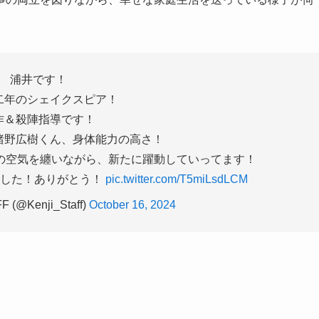
浦井です！
二年のシェイクスピア！
作＆殺陣指導です！
猪野広樹くん、身体能力の高さ！
演の空気を纏いながら、新たに躍動していってます！
ました！ありがとう！
pic.twitter.com/T5miLsdLCM
@Kenji_Staff)
October 16, 2024