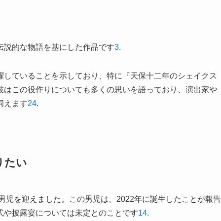
伝説的な物語を基にした作品です
3
.
躍していることを示しており、特に『天保十二年のシェイクス
彼はこの役作りについても多くの思いを語っており、演出家や
伺えます
2
4
.
りたい
男児を迎えました。この男児は、2022年に誕生したことが報告
式や披露宴については未定とのことです
1
4
.