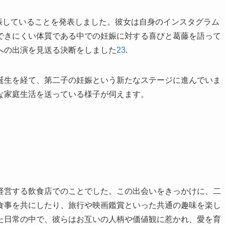
妊娠していることを発表しました。彼女は自身のインスタグラム
できにくい体質である中での妊娠に対する喜びと葛藤を語って
への出演を見送る決断をしました
2
3
.
誕生を経て、第二子の妊娠という新たなステージに進んでいま
な家庭生活を送っている様子が伺えます。
経営する飲食店でのことでした。この出会いをきっかけに、二
食事を共にしたり、旅行や映画鑑賞といった共通の趣味を楽し
た日常の中で、彼らはお互いの人柄や価値観に惹かれ、愛を育