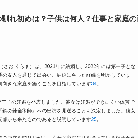
の馴れ初めは？子供は何人？仕事と家庭の
さお くらま）は、2021年に結婚し、2022年には第一子とな
通の友人を通じて出会い、結婚に至った経緯を明かしていま
前向きな家庭を築くことを目指しています
3
4
。
に第二子の妊娠を発表しました。彼女は妊娠ができにくい体質で
『鋼の錬金術師』への出演を見送ることも決定しました。彼女
配慮から来たものであると説明しています
2
5
。
事の両立を図りながら、幸せな家庭生活を送っている様子が伺