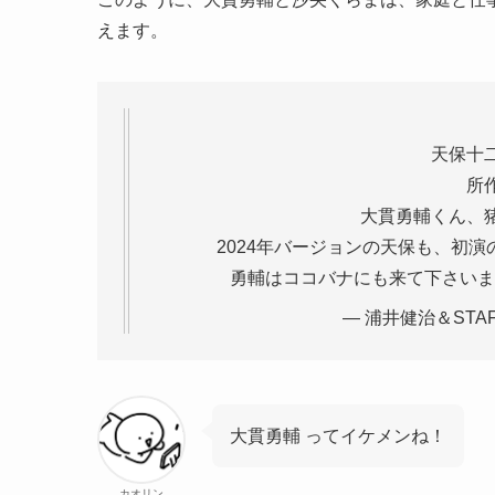
えます。
天保十
所
大貫勇輔くん、
2024年バージョンの天保も、初
勇輔はココバナにも来て下さい
— 浦井健治＆STAFF (
大貫勇輔 ってイケメンね！
カオリン