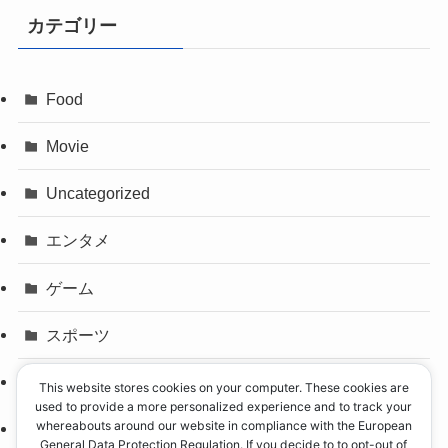
カテゴリー
Food
Movie
Uncategorized
エンタメ
ゲーム
スポーツ
パリオリンピック
This website stores cookies on your computer. These cookies are
used to provide a more personalized experience and to track your
whereabouts around our website in compliance with the European
事件
General Data Protection Regulation. If you decide to to opt-out of