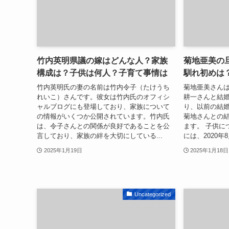
竹内英明県議の嫁はどんな人？家族
菊地亜美の
構成は？子供は何人？子育て事情は
馴れ初めは
竹内英明氏の妻の名前は竹内令子（たけうち
菊地亜美さんは
れいこ）さんです。彼女は竹内氏のオフィシ
耕一さんと結
ャルブログにも登場しており、家族について
り、以前の結
の情報がいくつか公開されています。竹内氏
菊地さんとの
は、令子さんとの関係が良好であることを公
ます。 子供に
言しており、家族の絆を大切にしている...
には、2020年
2025年1月19日
2025年1月18日
Uncategorized