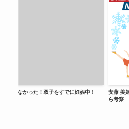
中！
安藤 美姫がヤバイ！禁断の恋のお相手は16
ら考察