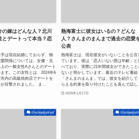
介の嫁はどんな人？北川
熱海富士に彼女はいるの？どんな
性とデートって本当？恋
人？さんまのまんまで過去の恋愛
公表
選手は現在結婚しておらず、独
熱海富士は、現在彼女がいないことを公言
恋愛関係については、女優・北
ています。彼は「恋人いない歴は年齢」と
年上の一般女性Aさんとのデート
べており、実際に21年間彼女ができたこと
ます。この女性とは、2024年6
ないと明かしています。最近のテレビ番組
屋市内の高級焼肉店でデートを
「さんまのまんま」では、彼女を紹介して
が目撃されました。 ま...
らえる約束を取り付けたことを喜んで話し..
2025年1月17日
Uncategorized
Uncategori