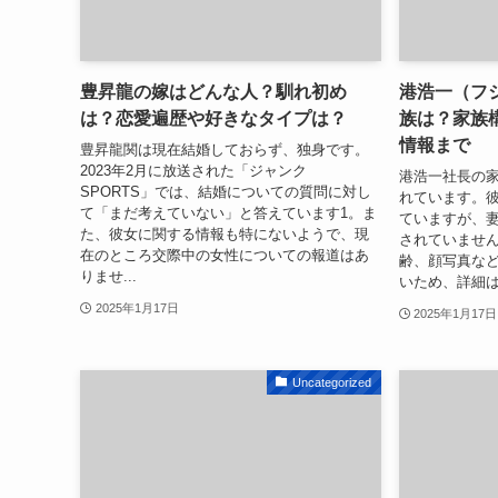
豊昇龍の嫁はどんな人？馴れ初め
港浩一（フ
は？恋愛遍歴や好きなタイプは？
族は？家族
情報まで
豊昇龍関は現在結婚しておらず、独身です。
2023年2月に放送された「ジャンク
港浩一社長の
SPORTS」では、結婚についての質問に対し
れています。
て「まだ考えていない」と答えています1。ま
ていますが、
た、彼女に関する情報も特にないようで、現
されていませ
在のところ交際中の女性についての報道はあ
齢、顔写真な
りませ...
いため、詳細は
2025年1月17日
2025年1月17日
Uncategorized