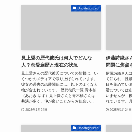
Uncategorized
見上愛の歴代彼氏は何人でどんな
伊藤詩織さ
人？恋愛遍歴と現在の状況
問題に焦点
見上愛さんの歴代彼氏についての情報は、い
伊藤詩織さん
くつかのメディアで取り上げられています。
て知られ、性
彼女の過去の恋愛関係には、以下のような人
目を集めてい
物が含まれています。 歴代彼氏一覧 青木柚
活については
（あおき ゆず）見上愛さんと青木柚さんは、
いませんが、
共演が多く、仲が良いことからお似合い...
れています。具
2025年1月24日
2025年1月24日
Uncategorized