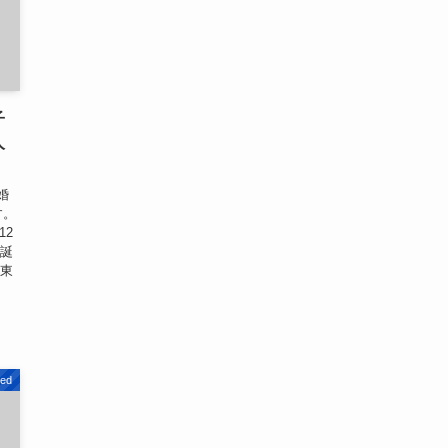
子
人
婚
す。
12
が誕
は東
zed