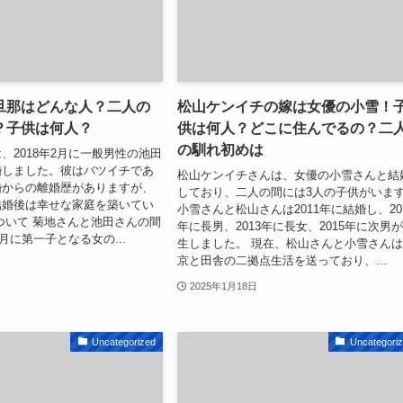
旦那はどんな人？二人の
松山ケンイチの嫁は女優の小雪！
？子供は何人？
供は何人？どこに住んでるの？二
の馴れ初めは
、2018年2月に一般男性の池田
婚しました。彼はバツイチであ
松山ケンイチさんは、女優の小雪さんと結
婚からの離婚歴がありますが、
しており、二人の間には3人の子供がいま
結婚後は幸せな家庭を築いてい
小雪さんと松山さんは2011年に結婚し、20
ついて 菊地さんと池田さんの間
年に長男、2013年に長女、2015年に次男
8月に第一子となる女の...
生しました。 現在、松山さんと小雪さん
京と田舎の二拠点生活を送っており、...
2025年1月18日
Uncategorized
Uncategori