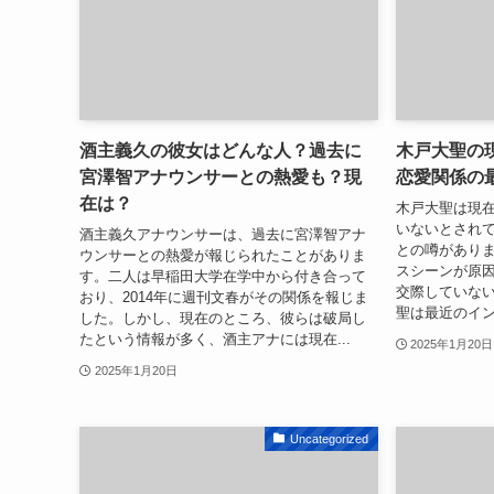
酒主義久の彼女はどんな人？過去に
木戸大聖の
宮澤智アナウンサーとの熱愛も？現
恋愛関係の
在は？
木戸大聖は現
いないとされ
酒主義久アナウンサーは、過去に宮澤智アナ
との噂があり
ウンサーとの熱愛が報じられたことがありま
スシーンが原
す。二人は早稲田大学在学中から付き合って
交際していな
おり、2014年に週刊文春がその関係を報じま
聖は最近のイン
した。しかし、現在のところ、彼らは破局し
たという情報が多く、酒主アナには現在...
2025年1月20日
2025年1月20日
Uncategorized