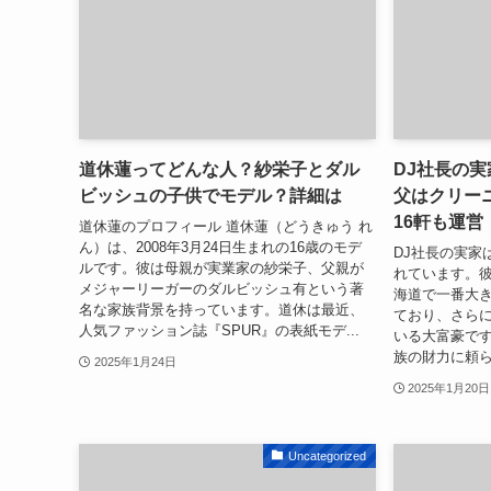
道休蓮ってどんな人？紗栄子とダル
DJ社長の
ビッシュの子供でモデル？詳細は
父はクリー
16軒も運営
道休蓮のプロフィール 道休蓮（どうきゅう れ
ん）は、2008年3月24日生まれの16歳のモデ
DJ社長の実家
ルです。彼は母親が実業家の紗栄子、父親が
れています。
メジャーリーガーのダルビッシュ有という著
海道で一番大
名な家族背景を持っています。道休は最近、
ており、さらに
人気ファッション誌『SPUR』の表紙モデ...
いる大富豪です
族の財力に頼ら
2025年1月24日
2025年1月20日
Uncategorized