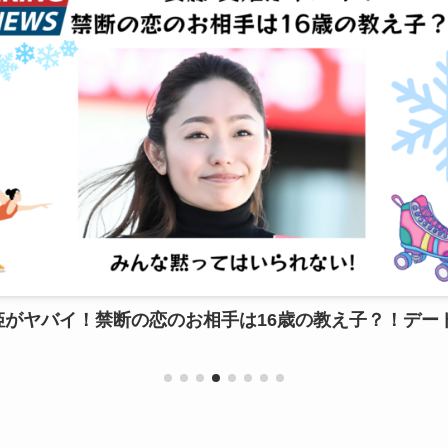
歳の教え子？！デート写真か
【写真】つるの剛士の妻
家系