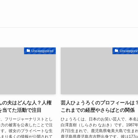
Uncategorized
Uncategori
んの夫はどんな人？人権
芸人ひょうろくのプロフィールは
を当てた活動で注目
これまでの経歴やさらばとの関係
は、フリージャーナリストとし
ひょうろくは、日本のお笑い芸人で、本名
暴力の被害を公表したことで注
白澤直樹（しらさわ なおき）です。1987年
ます。彼女のプライベートな生
月7日生まれで、鹿児島県奄美大島で生ま
あまり多くの情報が公開されて
鹿児島県鹿児島市吉野出身です。彼は177c