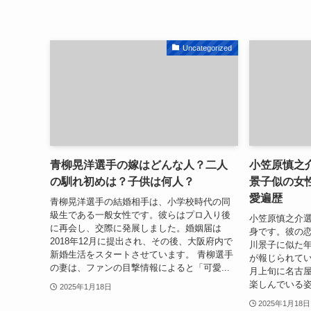
Uncategorized
青柳晃洋選手の嫁はどんな人？二人
小笠原慎之
の馴れ初めは？子供は何人？
景子似の女
愛遍歴
青柳晃洋選手の結婚相手は、小学校時代の同
級生である一般女性です。彼らはプロ入り後
小笠原慎之介
に再会し、交際に発展しました。婚姻届は
身です。彼の
2018年12月に提出され、その後、大阪府内で
川景子に似た
新婚生活をスタートさせています。 青柳選手
が報じられてい
の妻は、ファンの目撃情報によると「可愛...
月上旬に名古
楽しんでいる姿
2025年1月18日
2025年1月18日