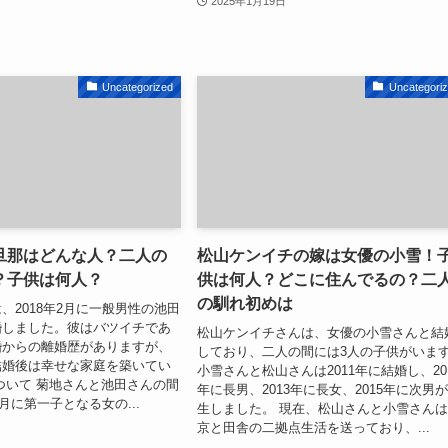
2025年1月19日
Uncategorized
Uncategori
旦那はどんな人？二人の
松山ケンイチの嫁は女優の小雪！
？子供は何人？
供は何人？どこに住んでるの？二
の馴れ初めは
、2018年2月に一般男性の池田
婚しました。彼はバツイチであ
松山ケンイチさんは、女優の小雪さんと結
婚からの離婚歴がありますが、
しており、二人の間には3人の子供がいま
結婚後は幸せな家庭を築いてい
小雪さんと松山さんは2011年に結婚し、20
ついて 菊地さんと池田さんの間
年に長男、2013年に長女、2015年に次男
8月に第一子となる女の...
生しました。 現在、松山さんと小雪さん
京と田舎の二拠点生活を送っており、...