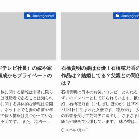
Uncategorized
Uncategori
ジテレビ社長）の嫁や家
石橋貴明の娘は女優！石橋穂乃香
構成からプライベートの
作品は？結婚してる？父親との関
は？
家族に関する情報は非常に限ら
石橋貴明は日本のお笑いコンビ「とんねる
彼は既婚者であることは知られ
ず」のメンバーとして知られています。彼
妻に関する具体的な情報は公開
娘、石橋穂乃香（いしばし ほのか）は198
ん。ネット上でも妻の名前や年
7月31日に生まれた女優です。穂乃香は、
どの個人情報は見つかっていな
の影響を受けて芸能界に進出し、さまざま
不明です。 また、港浩一...
舞台や映画で活躍しています。 穂乃香は...
2025年1月17日