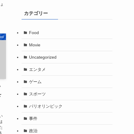
ひょ
カテゴリー
Food
zed
Movie
Uncategorized
エンタメ
ゲーム
？
スポーツ
を
パリオリンピック
い
事件
は
た
政治
人