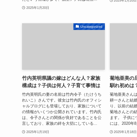
2025年1月20日
2025年1月20日
Uncategorized
竹内英明県議の嫁はどんな人？家族
菊地亜美の
構成は？子供は何人？子育て事情は
馴れ初めは
竹内英明氏の妻の名前は竹内令子（たけうち
菊地亜美さんは
れいこ）さんです。彼女は竹内氏のオフィシ
耕一さんと結
ャルブログにも登場しており、家族について
り、以前の結
の情報がいくつか公開されています。竹内氏
菊地さんとの
は、令子さんとの関係が良好であることを公
ます。 子供に
言しており、家族の絆を大切にしている...
には、2020年
2025年1月19日
2025年1月18日