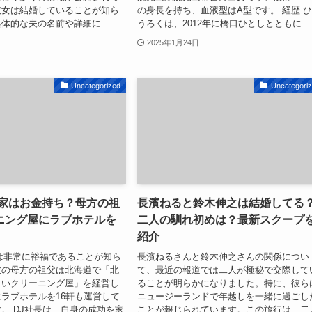
彼女は結婚していることが知ら
の身長を持ち、血液型はA型です。 経歴 
体的な夫の名前や詳細に...
うろくは、2012年に橋口ひとしとともに...
2025年1月24日
Uncategorized
Uncategori
実家はお金持ち？母方の祖
長濱ねると鈴木伸之は結婚してる
ニング屋にラブホテルを
二人の馴れ初めは？最新スクープ
紹介
は非常に裕福であることが知ら
長濱ねるさんと鈴木伸之さんの関係につい
彼の母方の祖父は北海道で「北
て、最近の報道では二人が極秘で交際して
きいクリーニング屋」を経営し
ることが明らかになりました。特に、彼ら
ラブホテルを16軒も運営して
ニュージーランドで年越しを一緒に過ごし
。 DJ社長は、自身の成功を家
ことが報じられています。この旅行は、二