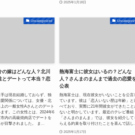
2025年1月18日
Uncategorized
Uncategori
介の嫁はどんな人？北川
熱海富士に彼女はいるの？どんな
性とデートって本当？恋
人？さんまのまんまで過去の恋愛
公表
選手は現在結婚しておらず、独
熱海富士は、現在彼女がいないことを公言
恋愛関係については、女優・北
ています。彼は「恋人いない歴は年齢」と
年上の一般女性Aさんとのデート
べており、実際に21年間彼女ができたこと
ます。この女性とは、2024年6
ないと明かしています。最近のテレビ番組
屋市内の高級焼肉店でデートを
「さんまのまんま」では、彼女を紹介して
が目撃されました。 ま...
らえる約束を取り付けたことを喜んで話し..
2025年1月17日