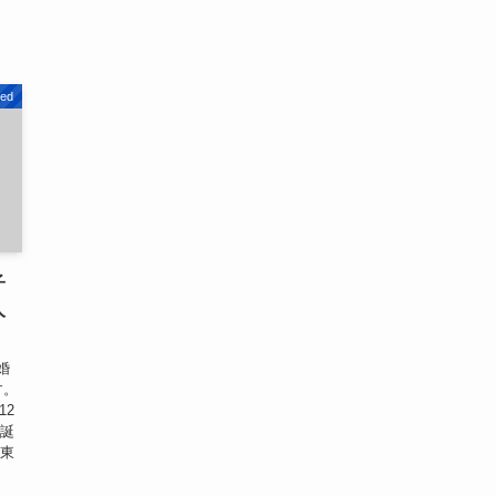
zed
子
人
婚
す。
12
が誕
は東