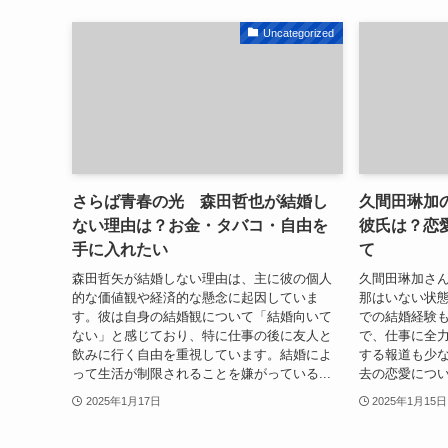
Uncategorized
さらば青春の光 森田哲也が結婚し
久間田琳加
ない理由は？お金・タバコ・自由を
彼氏は？恋
手に入れたい
て
森田哲矢が結婚しない理由は、主に彼の個人
久間田琳加さ
的な価値観や経済的な懸念に起因していま
那はいない状
す。彼は自身の結婚観について「結婚向いて
での結婚経験も
ない」と感じており、特に仕事の後に友人と
で、仕事に全
飲みに行く自由を重視しています。結婚によ
する報道も少な
って生活が制限されることを嫌がっている...
去の恋愛につい
2025年1月17日
2025年1月15日