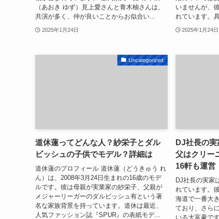
（あおき ゆず）見上愛さんと青木柚さんは、
いませんが、
共演が多く、仲が良いことからお似合い...
れています。具
2025年1月24日
2025年1月24日
Uncategorized
道休蓮ってどんな人？紗栄子とダル
DJ社長の
ビッシュの子供でモデル？詳細は
父はクリー
16軒も運営
道休蓮のプロフィール 道休蓮（どうきゅう れ
ん）は、2008年3月24日生まれの16歳のモデ
DJ社長の実家
ルです。彼は母親が実業家の紗栄子、父親が
れています。
メジャーリーガーのダルビッシュ有という著
海道で一番大
名な家族背景を持っています。道休は最近、
ており、さらに
人気ファッション誌『SPUR』の表紙モデ...
いる大富豪です