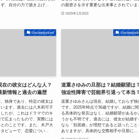
ず、自分の力で築き上げ...
の親密さを示す重要な出来事とされていま..
2025年1月20日
Uncategorized
Uncategori
現在の彼女はどんな人？
道重さゆみの旦那は？結婚願望は
最新情報と過去の遍歴
強迫性障害で芸能界引退って本当
在、独身であり、特定の彼女は
道重さゆみさんは現在、結婚しておらず独
ています。過去には八木莉可子
です。2025年時点で36歳ですが、結婚に
ましたが、これはドラマでのキ
る具体的な発言はなく、結婚願望があるか
因で広まったもので、実際には
うかも不明です。過去には、彼女が結婚す
いとのことです。また、木戸大
なら「別居婚」が理想であると語ったこと
タビューで、恋愛につい...
ありますが、具体的な交際相手や旦那に...