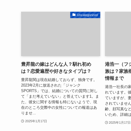
Uncategorized
豊昇龍の嫁はどんな人？馴れ初め
港浩一（フ
は？恋愛遍歴や好きなタイプは？
族は？家族
情報まで
豊昇龍関は現在結婚しておらず、独身です。
2023年2月に放送された「ジャンク
港浩一社長の
SPORTS」では、結婚についての質問に対し
れています。
て「まだ考えていない」と答えています1。ま
ていますが、
た、彼女に関する情報も特にないようで、現
されていませ
在のところ交際中の女性についての報道はあ
齢、顔写真な
りませ...
いため、詳細は
2025年1月17日
2025年1月17日