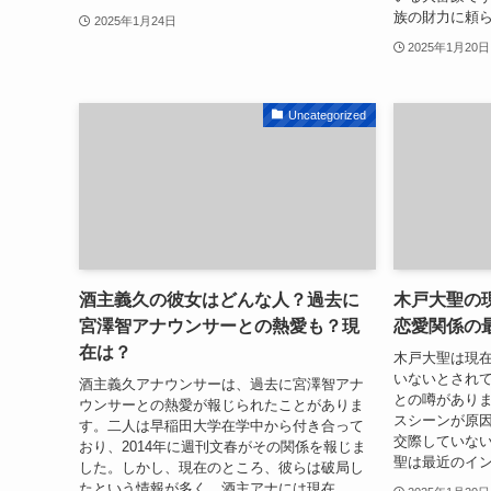
族の財力に頼ら
2025年1月24日
2025年1月20日
Uncategorized
酒主義久の彼女はどんな人？過去に
木戸大聖の
宮澤智アナウンサーとの熱愛も？現
恋愛関係の
在は？
木戸大聖は現
いないとされ
酒主義久アナウンサーは、過去に宮澤智アナ
との噂があり
ウンサーとの熱愛が報じられたことがありま
スシーンが原
す。二人は早稲田大学在学中から付き合って
交際していな
おり、2014年に週刊文春がその関係を報じま
聖は最近のイン
した。しかし、現在のところ、彼らは破局し
たという情報が多く、酒主アナには現在...