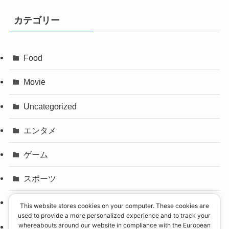
カテゴリー
Food
Movie
Uncategorized
エンタメ
ゲーム
スポーツ
パリオリンピック
This website stores cookies on your computer. These cookies are
used to provide a more personalized experience and to track your
whereabouts around our website in compliance with the European
事件