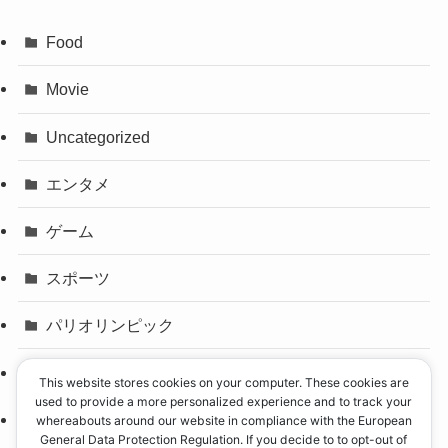
Food
Movie
Uncategorized
エンタメ
ゲーム
スポーツ
パリオリンピック
事件
This website stores cookies on your computer. These cookies are
used to provide a more personalized experience and to track your
政治
whereabouts around our website in compliance with the European
General Data Protection Regulation. If you decide to to opt-out of