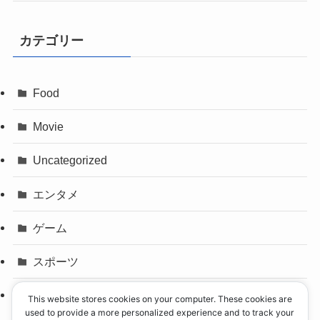
カテゴリー
Food
Movie
Uncategorized
エンタメ
ゲーム
スポーツ
パリオリンピック
This website stores cookies on your computer. These cookies are
used to provide a more personalized experience and to track your