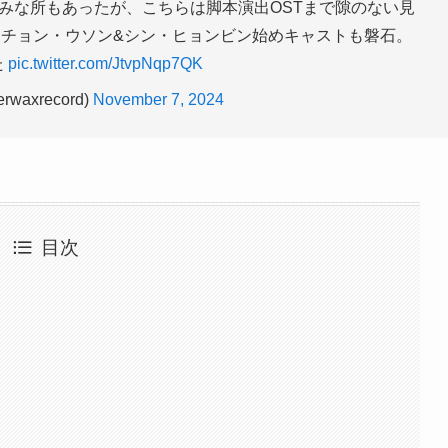
みな所もあったが、こちらは脚本演出OSTまで隙のない見
チョン・ウソン&シン・ヒョンビン始めキャストも磐石。
た
pic.twitter.com/JtvpNqp7QK
erwaxrecord)
November 7, 2024
目次