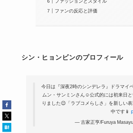
ファッションとスタイル
ファンの反応と評価
シン・ヒョンビンのプロフィール
今日は『深夜2時のシンデレラ』ドラマイベ
ムン・サンミンさん☺️公式的には初来日
りました😉「ラブコメらしさ」を新しい
中です📱
p
— 古家正亨/Furuya Masayuki