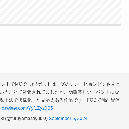
ントでMCでした❗️ゲストは主演のシン・ヒョンビンさんと
ということで緊張されてましたが、勿論楽しいイベントにな
表現手法で映像化した見応えある作品です。FODで独占配信
ic.twitter.com/YyfLZyz0S5
 (@furuyamasayuki0)
September 6, 2024