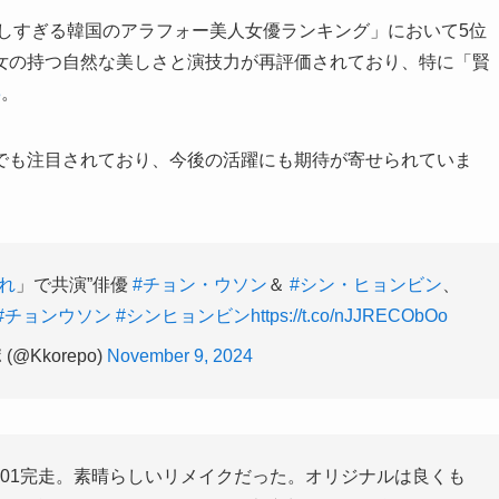
美しすぎる韓国のアラフォー美人女優ランキング」において5位
女の持つ自然な美しさと演技力が再評価されており、特に「賢
3
。
でも注目されており、今後の活躍にも期待が寄せられていま
れ
」で共演”俳優
#チョン・ウソン
＆
#シン・ヒョンビン
、
#チョンウソン
#シンヒョンビン
https://t.co/nJJRECObOo
(@Kkorepo)
November 9, 2024
201完走。素晴らしいリメイクだった。オリジナルは良くも