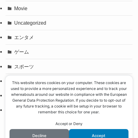
Movie
Uncategorized
エンタメ
ゲーム
スポーツ
パリオリンピック
This website stores cookies on your computer. These cookies are
used to provide a more personalized experience and to track your
whereabouts around our website in compliance with the European
事件
General Data Protection Regulation. If you decide to to opt-out of
any future tracking, a cookie will be setup in your browser to
政治
remember this choice for one year.
Accept or Deny
Decline
Accept