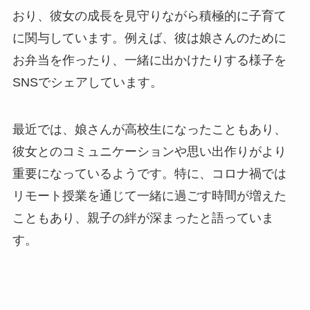
おり、彼女の成長を見守りながら積極的に子育て
に関与しています。例えば、彼は娘さんのために
お弁当を作ったり、一緒に出かけたりする様子を
SNSでシェアしています。
最近では、娘さんが高校生になったこともあり、
彼女とのコミュニケーションや思い出作りがより
重要になっているようです。特に、コロナ禍では
リモート授業を通じて一緒に過ごす時間が増えた
こともあり、親子の絆が深まったと語っていま
す。