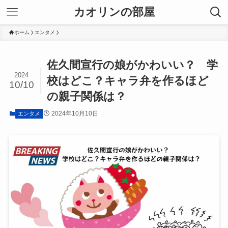
カオリンの部屋
ホーム
エンタメ
佐久間宣行の娘がかわいい？ 学
2024
校はどこ？キャラ弁を作るほど
10/10
の親子関係は？
2024年10月10日
エンタメ