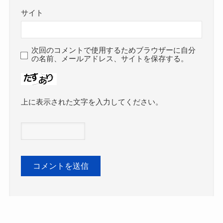
サイト
次回のコメントで使用するためブラウザーに自分
の名前、メールアドレス、サイトを保存する。
上に表示された文字を入力してください。