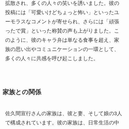
拡散され、多くの人々の笑いを誘いました。彼の
投稿には「可愛いけどちょっと怖い」といったユ
ーモラスなコメントが寄せられ、さらには「頑張
ったで賞」といった称賛の声も上がりました。こ
のように、彼のキャラ弁は単なる食事を超え、家
族の思い出やコミュニケーションの一環として、
多くの人々に共感を呼び起こしました。
家族との関係
佐久間宣行さんの家族は、彼と妻、そして娘の3人
で構成されています。彼の家族は、日常生活の中