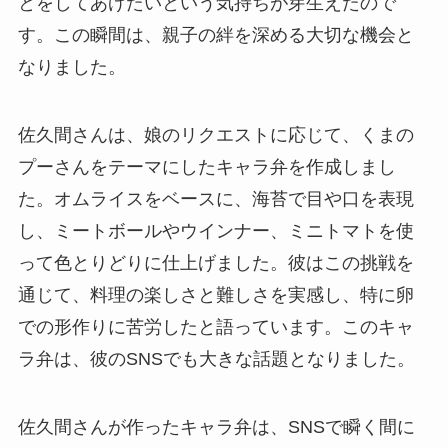
とをしてあげたいという気持ちが芽生えたので
す。この瞬間は、親子の絆を深める大切な機会と
なりました。
佐久間さんは、娘のリクエストに応じて、くまの
プーさんをテーマにしたキャラ弁を作成しまし
た。オムライスをベースに、海苔で目や口を表現
し、ミートボールやウインナー、ミニトマトを使
って色とりどりに仕上げました。彼はこの挑戦を
通じて、料理の楽しさと難しさを実感し、特に卵
での形作りに苦労したと語っています。このキャ
ラ弁は、彼のSNSでも大きな話題となりました。
佐久間さんが作ったキャラ弁は、SNSで瞬く間に