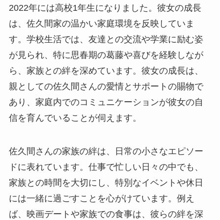
2022年には高校1年生になりました。彼女の成長
は、佐久間家の温かい家庭環境を反映していま
す。学校生活では、友達との交流や学業に励む姿
が見られ、特に思春期の葛藤や喜びを経験しなが
ら、家族との絆を深めています。彼女の成長は、
親としての佐久間さんの愛情とサポートの賜物で
あり、家庭内でのコミュニケーションが彼女の自
信を育んでいることが伺えます。
佐久間さんの家族の絆は、日常の小さなエピソー
ドに表れています。仕事で忙しい日々の中でも、
家族との時間を大切にし、特別なイベントや休日
には一緒に過ごすことを心がけています。例え
ば、映画デートや家族での食事は、彼らの絆を深