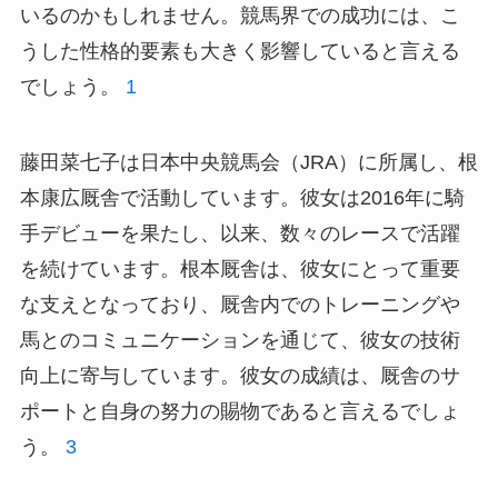
いるのかもしれません。競馬界での成功には、こ
うした性格的要素も大きく影響していると言える
でしょう。
1
藤田菜七子は日本中央競馬会（JRA）に所属し、根
本康広厩舎で活動しています。彼女は2016年に騎
手デビューを果たし、以来、数々のレースで活躍
を続けています。根本厩舎は、彼女にとって重要
な支えとなっており、厩舎内でのトレーニングや
馬とのコミュニケーションを通じて、彼女の技術
向上に寄与しています。彼女の成績は、厩舎のサ
ポートと自身の努力の賜物であると言えるでしょ
う。
3