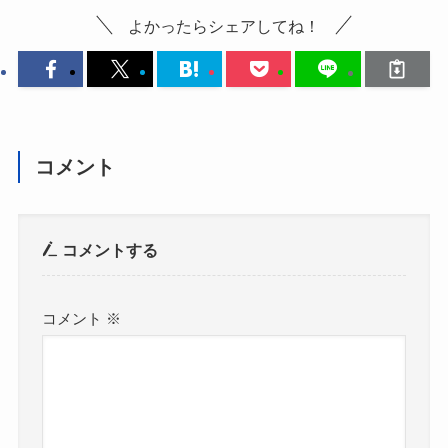
よかったらシェアしてね！
コメント
コメントする
コメント
※