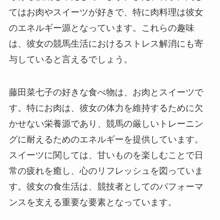
てはお肉やスイーツが好きで、特に肉料理は彼女
のエネルギー源となっています。これらの趣味
は、彼女の競馬生活におけるストレス解消にも寄
与していると言えるでしょう。
藤田菜七子の好きな食べ物は、お肉とスイーツで
す。特にお肉は、彼女の体力を維持するために欠
かせない栄養源であり、競馬の厳しいトレーニン
グに耐えるためのエネルギーを提供しています。
スイーツに関しては、甘いものを楽しむことで日
常の疲れを癒し、心のリフレッシュを図っていま
す。彼女の食生活は、競技者としてのパフォーマ
ンスを支える重要な要素となっています。