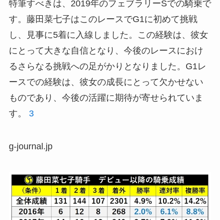
特筆すべきは、2019年のフェブラリーSでの騎乗で
す。藤田菜七子はこのレースでG1に初めて挑戦
し、見事に5着に入線しました。この経験は、彼女
にとって大きな自信となり、今後のレースにおけ
るさらなる挑戦への足がかりとなりました。G1レ
ースでの経験は、彼女の成長にとって欠かせない
ものであり、今後の活躍に期待が寄せられていま
す。
3
g-journal.jp