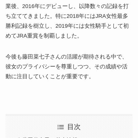
業後、2016年にデビューし、以降数々の記録を打
ち立ててきました。特に2018年にはJRA女性最多
勝利記録を樹立し、2019年には女性騎手として初
めてJRA重賞を制覇しました。
今後も藤田菜七子さんの活躍が期待される中で、
彼女のプライバシーを尊重しつつ、その成績や活
動に注目していくことが重要です。
目次