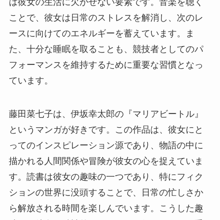
は彼女の生活に欠かせない要素です。音楽を聴く
ことで、彼女は日常のストレスを解消し、次のレ
ースに向けてのエネルギーを蓄えています。ま
た、十分な睡眠を取ることも、競技者としてのパ
フォーマンスを維持するために重要な習慣となっ
ています。
藤田菜七子は、伊坂幸太郎の『マリアビートル』
というマンガが好きです。この作品は、彼女にと
ってのインスピレーション源であり、物語の中に
描かれる人間関係や冒険が彼女の心を捉えていま
す。読書は彼女の趣味の一つであり、特にフィク
ションの世界に没頭することで、日常の忙しさか
ら解放される時間を楽しんでいます。こうした趣