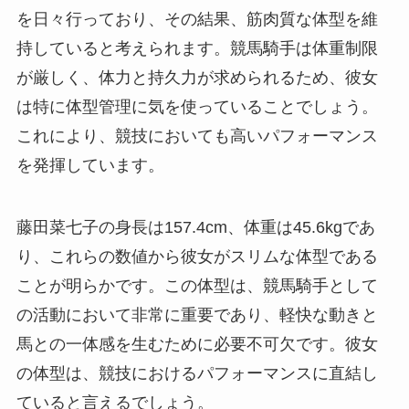
を日々行っており、その結果、筋肉質な体型を維
持していると考えられます。競馬騎手は体重制限
が厳しく、体力と持久力が求められるため、彼女
は特に体型管理に気を使っていることでしょう。
これにより、競技においても高いパフォーマンス
を発揮しています。
藤田菜七子の身長は157.4cm、体重は45.6kgであ
り、これらの数値から彼女がスリムな体型である
ことが明らかです。この体型は、競馬騎手として
の活動において非常に重要であり、軽快な動きと
馬との一体感を生むために必要不可欠です。彼女
の体型は、競技におけるパフォーマンスに直結し
ていると言えるでしょう。