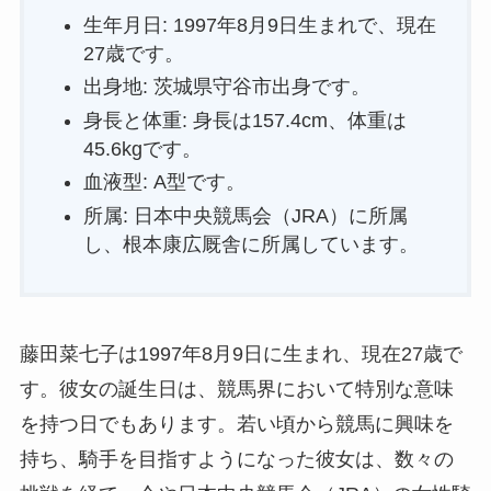
生年月日: 1997年8月9日生まれで、現在
27歳です。
出身地: 茨城県守谷市出身です。
身長と体重: 身長は157.4cm、体重は
45.6kgです。
血液型: A型です。
所属: 日本中央競馬会（JRA）に所属
し、根本康広厩舎に所属しています。
藤田菜七子は1997年8月9日に生まれ、現在27歳で
す。彼女の誕生日は、競馬界において特別な意味
を持つ日でもあります。若い頃から競馬に興味を
持ち、騎手を目指すようになった彼女は、数々の