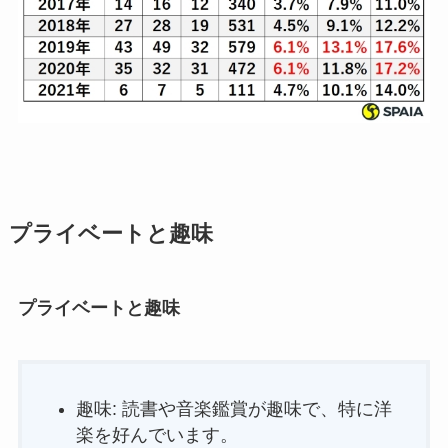
プライベートと趣味
プライベートと趣味
趣味: 読書や音楽鑑賞が趣味で、特に洋
楽を好んでいます。