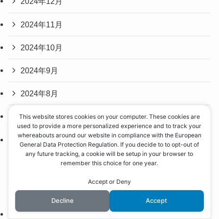
2024年12月
2024年11月
2024年10月
2024年9月
2024年8月
2024年7月
This website stores cookies on your computer. These cookies are
used to provide a more personalized experience and to track your
whereabouts around our website in compliance with the European
2024年6月
General Data Protection Regulation. If you decide to to opt-out of
any future tracking, a cookie will be setup in your browser to
remember this choice for one year.
カテゴリー
Accept or Deny
Decline
Accept
Food