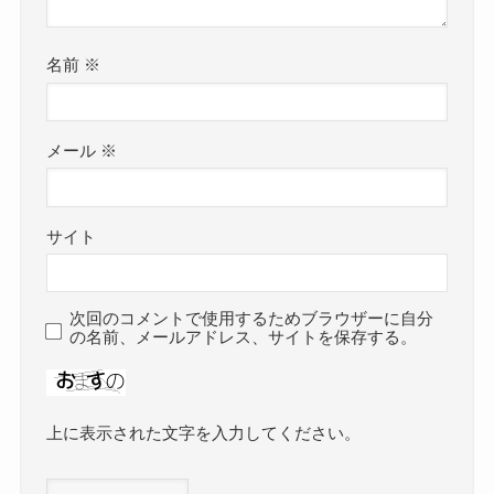
名前
※
メール
※
サイト
次回のコメントで使用するためブラウザーに自分
の名前、メールアドレス、サイトを保存する。
上に表示された文字を入力してください。