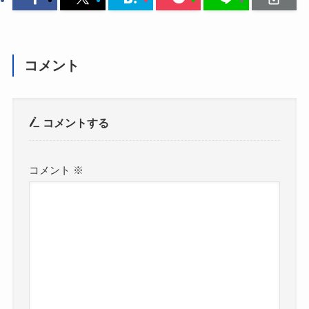
コメント
コメントする
コメント
※