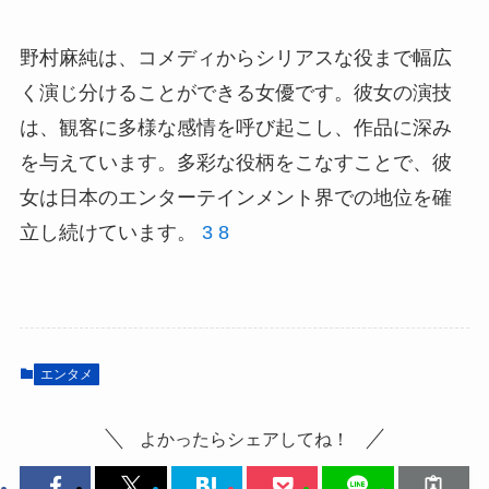
野村麻純は、コメディからシリアスな役まで幅広
く演じ分けることができる女優です。彼女の演技
は、観客に多様な感情を呼び起こし、作品に深み
を与えています。多彩な役柄をこなすことで、彼
女は日本のエンターテインメント界での地位を確
立し続けています。
3
8
エンタメ
よかったらシェアしてね！