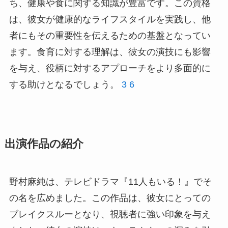
ち、健康や食に関する知識が豊富です。この資格
は、彼女が健康的なライフスタイルを実践し、他
者にもその重要性を伝えるための基盤となってい
ます。食育に対する理解は、彼女の演技にも影響
を与え、役柄に対するアプローチをより多面的に
する助けとなるでしょう。
3
6
出演作品の紹介
野村麻純は、テレビドラマ『11人もいる！』でそ
の名を広めました。この作品は、彼女にとっての
ブレイクスルーとなり、視聴者に強い印象を与え