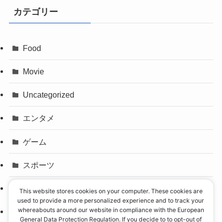
カテゴリー
Food
Movie
Uncategorized
エンタメ
ゲーム
スポーツ
パリオリンピック
This website stores cookies on your computer. These cookies are
used to provide a more personalized experience and to track your
whereabouts around our website in compliance with the European
事件
General Data Protection Regulation. If you decide to to opt-out of