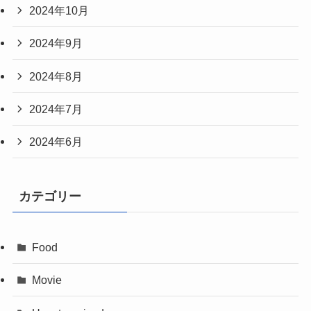
2024年10月
2024年9月
2024年8月
2024年7月
2024年6月
カテゴリー
Food
Movie