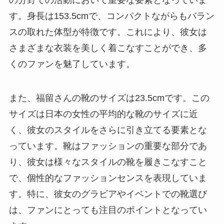
の分野での活動において重要な要素となっていま
す。身長は153.5cmで、コンパクトながらもバラン
スの取れた体型が特徴です。これにより、彼女は
さまざまな衣装を美しく着こなすことができ、多
くのファンを魅了しています。
また、福留さんの靴のサイズは23.5cmです。この
サイズは日本の女性の平均的な靴のサイズに近
く、彼女のスタイルをさらに引き立てる要素とな
っています。靴はファッションの重要な部分であ
り、彼女は様々なスタイルの靴を履きこなすこと
で、個性的なファッションセンスを表現していま
す。特に、彼女のグラビアやイベントでの靴選び
は、ファンにとっても注目のポイントとなってい