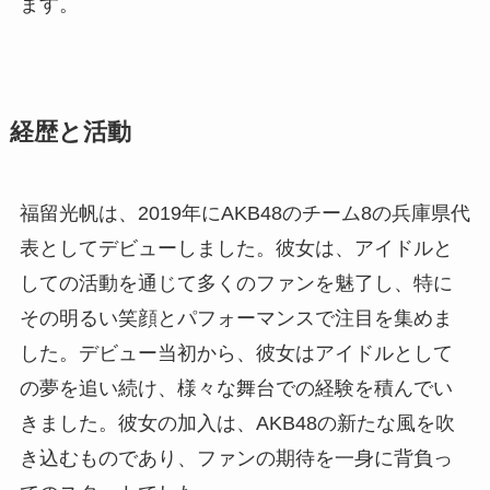
ます。
経歴と活動
福留光帆は、2019年にAKB48のチーム8の兵庫県代
表としてデビューしました。彼女は、アイドルと
しての活動を通じて多くのファンを魅了し、特に
その明るい笑顔とパフォーマンスで注目を集めま
した。デビュー当初から、彼女はアイドルとして
の夢を追い続け、様々な舞台での経験を積んでい
きました。彼女の加入は、AKB48の新たな風を吹
き込むものであり、ファンの期待を一身に背負っ