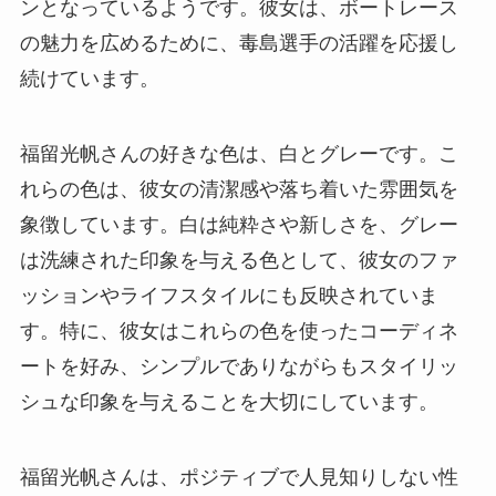
ンとなっているようです。彼女は、ボートレース
の魅力を広めるために、毒島選手の活躍を応援し
続けています。
福留光帆さんの好きな色は、白とグレーです。こ
れらの色は、彼女の清潔感や落ち着いた雰囲気を
象徴しています。白は純粋さや新しさを、グレー
は洗練された印象を与える色として、彼女のファ
ッションやライフスタイルにも反映されていま
す。特に、彼女はこれらの色を使ったコーディネ
ートを好み、シンプルでありながらもスタイリッ
シュな印象を与えることを大切にしています。
福留光帆さんは、ポジティブで人見知りしない性