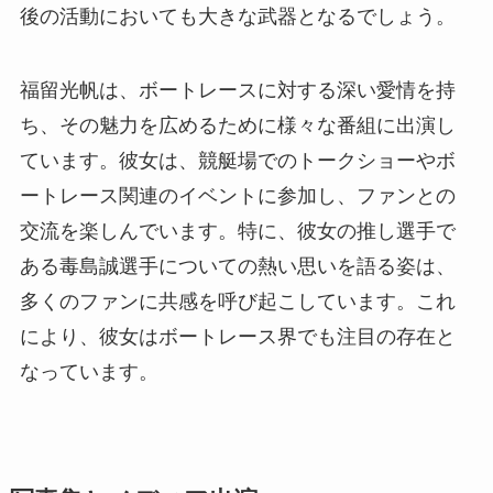
後の活動においても大きな武器となるでしょう。
福留光帆は、ボートレースに対する深い愛情を持
ち、その魅力を広めるために様々な番組に出演し
ています。彼女は、競艇場でのトークショーやボ
ートレース関連のイベントに参加し、ファンとの
交流を楽しんでいます。特に、彼女の推し選手で
ある毒島誠選手についての熱い思いを語る姿は、
多くのファンに共感を呼び起こしています。これ
により、彼女はボートレース界でも注目の存在と
なっています。