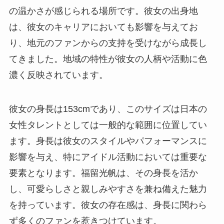
の温かさが感じられる場所です。彼女の出身地
は、彼女のキャリアにおいても影響を与えてお
り、地元のファンからの支持を受けながら成長し
てきました。地域の特性が彼女の人柄や活動に色
濃く反映されています。
彼女の身長は153cmであり、このサイズは日本の
女性タレントとしては一般的な範囲に位置してい
ます。身長は彼女のスタイルやパフォーマンスに
影響を与え、特にアイドル活動においては重要な
要素となります。福留光帆は、その身長を活か
し、可愛らしさと親しみやすさを兼ね備えた魅力
を持っています。彼女の存在感は、身長に関わら
ず多くのファンを惹きつけています。