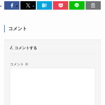
コメント
コメントする
コメント
※