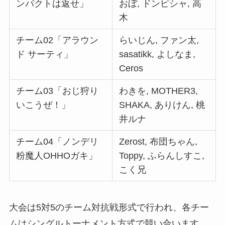
ンパクトは返せ」
おぼ, ドンピシャ, 高
木
チーム02「アラウン
らいじん, ファン太,
ド サーティ」
sasatikk, よしなま,
Ceros
チーム03「おじ狩り
わきを, MOTHER3,
いこうぜ！」
SHAKA, ありけん, 桃
井ルナ
チーム04「ノンデリ
Zerost, 布団ちゃん,
粉魔人OHHOガキ」
Toppy, ふらんしすこ,
こく兄
大会は5対5のチーム対抗戦形式で行われ、各チー
ムはシングルトーナメント方式で競い合います。