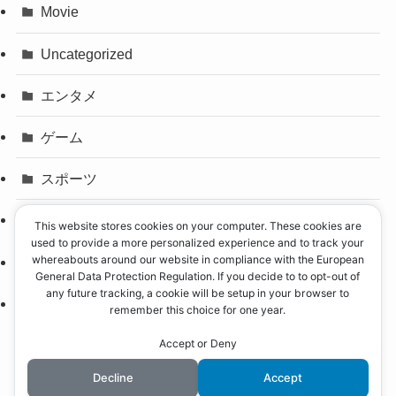
Movie
Uncategorized
エンタメ
ゲーム
スポーツ
パリオリンピック
This website stores cookies on your computer. These cookies are
used to provide a more personalized experience and to track your
whereabouts around our website in compliance with the European
事件
General Data Protection Regulation. If you decide to to opt-out of
any future tracking, a cookie will be setup in your browser to
政治
remember this choice for one year.
Accept or Deny
Decline
Accept