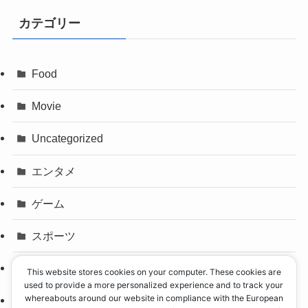
カテゴリー
Food
Movie
Uncategorized
エンタメ
ゲーム
スポーツ
パリオリンピック
This website stores cookies on your computer. These cookies are
used to provide a more personalized experience and to track your
whereabouts around our website in compliance with the European
事件