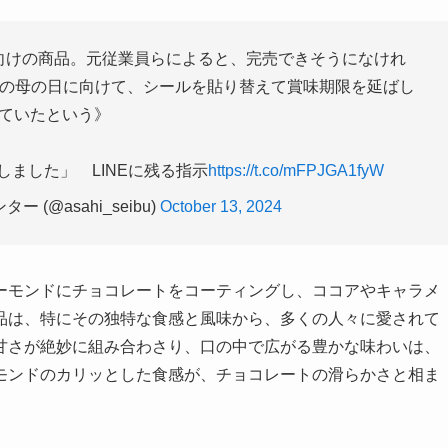
向けの商品。元従業員らによると、完売できそうになけれ
月の母の日に向けて、シールを貼り替えて賞味期限を延ばし
ていたという》
ました」 LINEに残る指示
https://t.co/mFPJGA1fyW
(@asahi_seibu)
October 13, 2024
ーモンドにチョコレートをコーティングし、ココアやキャラメ
品は、特にその独特な食感と風味から、多くの人々に愛されて
甘さが絶妙に組み合わさり、口の中で広がる豊かな味わいは、
モンドのカリッとした食感が、チョコレートの滑らかさと相ま