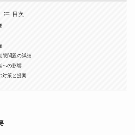
目次
要
類
期限問題の詳細
者への影響
の対策と提案
要