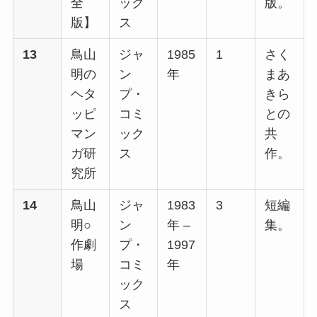
全
ック
版。
版】
ス
13
鳥山
ジャ
1985
1
さく
明の
ン
年
まあ
ヘタ
プ・
きら
ッピ
コミ
との
マン
ック
共
ガ研
ス
作。
究所
14
鳥山
ジャ
1983
3
短編
明○
ン
年 –
集。
作劇
プ・
1997
場
コミ
年
ック
ス