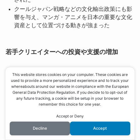
クールジャパン戦略などの文化輸出政策にも影
響を与え、マンガ・アニメを日本の重要な文化
資産として位置づける動きが強まった
若手クリエイターへの投資や支援の増加
鳥山明の成功を受けて、出版社や企業が新人発
This website stores cookies on your computer. These cookies are
掘や若手育成に積極的に投資するようになった
used to provide a more personalized experience and to track your
whereabouts around our website in compliance with the European
クリエイターの才能を育成し、長期的な視点で
General Data Protection Regulation. If you decide to to opt-out of
支援する体制が整備されつつある
any future tracking, a cookie will be setup in your browser to
remember this choice for one year.
Accept or Deny
これらの要因により、鳥山明の成功は単に個人の
偉業にとどまらず、漫画業界全体の発展と変革を
Decline
Accept
もたらしました。彼のサクセスストーリーは、ク