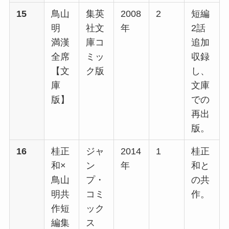
15
鳥山
集英
2008
2
短編
明
社文
年
2話
満漢
庫コ
追加
全席
ミッ
収録
【文
ク版
し、
庫
文庫
版】
での
再出
版。
16
桂正
ジャ
2014
1
桂正
和×
ン
年
和と
鳥山
プ・
の共
明共
コミ
作。
作短
ック
編集
ス