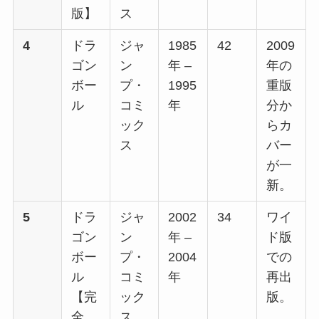
版】
ス
4
ドラ
ジャ
1985
42
2009
ゴン
ン
年 –
年の
ボー
プ・
1995
重版
ル
コミ
年
分か
ック
らカ
ス
バー
が一
新。
5
ドラ
ジャ
2002
34
ワイ
ゴン
ン
年 –
ド版
ボー
プ・
2004
での
ル
コミ
年
再出
【完
ック
版。
全
ス