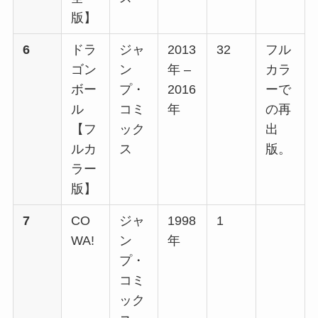
版】
6
ドラ
ジャ
2013
32
フル
ゴン
ン
年 –
カラ
ボー
プ・
2016
ーで
ル
コミ
年
の再
【フ
ック
出
ルカ
ス
版。
ラー
版】
7
CO
ジャ
1998
1
WA!
ン
年
プ・
コミ
ック