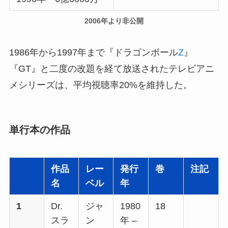
2006年より非公開
1986年から1997年まで『ドラゴンボール
Z
』
『GT』と二度の改題を経て放送されたテレビアニ
メシリーズは、平均視聴率20%を維持した。
単行本の作品
作品
レー
発行
巻
注記
名
ベル
年
1
Dr.
ジャ
1980
18
スラ
ン
年 –