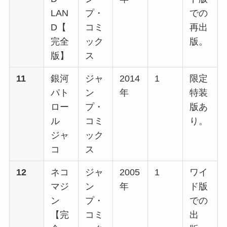
LAN
プ・
での
D【
コミ
再出
完全
ック
版。
版】
ス
11
銀河
ジャ
2014
1
限定
パト
ン
年
特装
ロー
プ・
版あ
ル
コミ
り。
ジャ
ック
コ
ス
12
ネコ
ジャ
2005
1
ワイ
マジ
ン
年
ド版
ン
プ・
での
【完
コミ
出