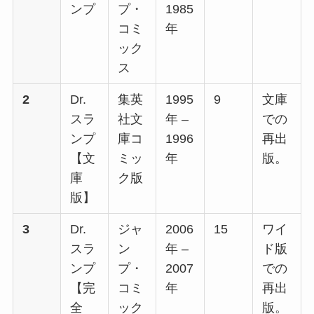
ンプ
プ・
1985
コミ
年
ック
ス
2
Dr.
集英
1995
9
文庫
スラ
社文
年 –
での
ンプ
庫コ
1996
再出
【文
ミッ
年
版。
庫
ク版
版】
3
Dr.
ジャ
2006
15
ワイ
スラ
ン
年 –
ド版
ンプ
プ・
2007
での
【完
コミ
年
再出
全
ック
版。