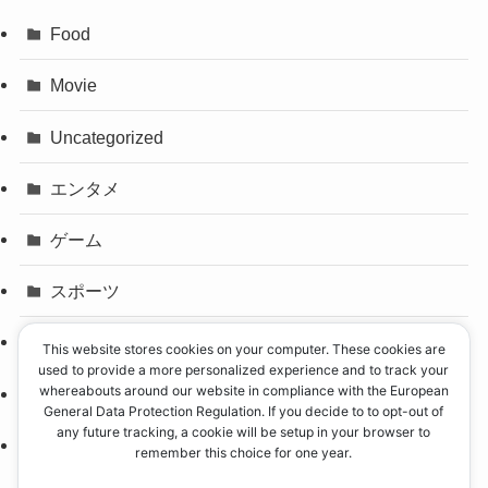
Food
Movie
Uncategorized
エンタメ
ゲーム
スポーツ
パリオリンピック
This website stores cookies on your computer. These cookies are
used to provide a more personalized experience and to track your
whereabouts around our website in compliance with the European
事件
General Data Protection Regulation. If you decide to to opt-out of
any future tracking, a cookie will be setup in your browser to
政治
remember this choice for one year.