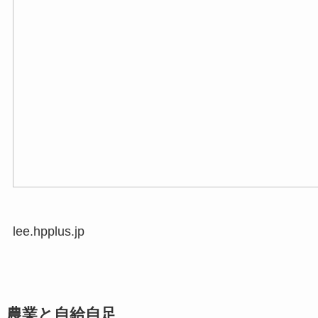
lee.hpplus.jp
農業と自給自足