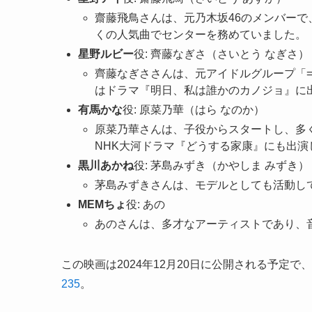
齋藤飛鳥さんは、元乃木坂46のメンバー
くの人気曲でセンターを務めていました。
星野ルビー
役: 齊藤なぎさ（さいとう なぎさ）
齊藤なぎささんは、元アイドルグループ「=
はドラマ『明日、私は誰かのカノジョ』に
有馬かな
役: 原菜乃華（はら なのか）
原菜乃華さんは、子役からスタートし、多
NHK大河ドラマ『どうする家康』にも出演
黒川あかね
役: 茅島みずき（かやしま みずき）
茅島みずきさんは、モデルとしても活動し
MEMちょ
役: あの
あのさんは、多才なアーティストであり、
この映画は2024年12月20日に公開される予定
2
3
5
。