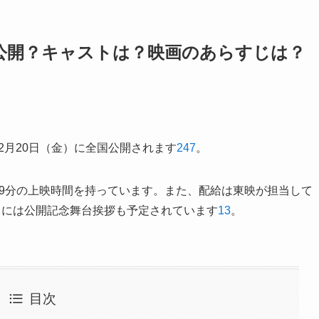
公開？キャストは？映画のあらすじは？
24年12月20日（金）に全国公開されます
2
4
7
。
129分の上映時間を持っています。また、配給は東映が担当して
水）には公開記念舞台挨拶も予定されています
1
3
。
目次