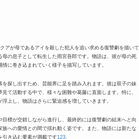
、主人公アクアが母であるアイを殺した犯人を追い求める復讐劇を描いて
る母の息子として転生した雨宮吾郎です。物語は、彼が母の死
感情に巻き込まれていく様子を描写しています。
幕を探し出すため、芸能界に足を踏み入れます。彼は双子の妹
夢見て活動する中で、様々な困難や葛藤に直面します。特に、
が浮上し、物語はさらに緊迫感を増していきます。
や目標が交錯しながら進行し、最終的には復讐劇の結末へと向
家族への愛情との間で揺れ動く姿です。また、物語には新たな
を引き込む要素が満載です
1
2
3
.