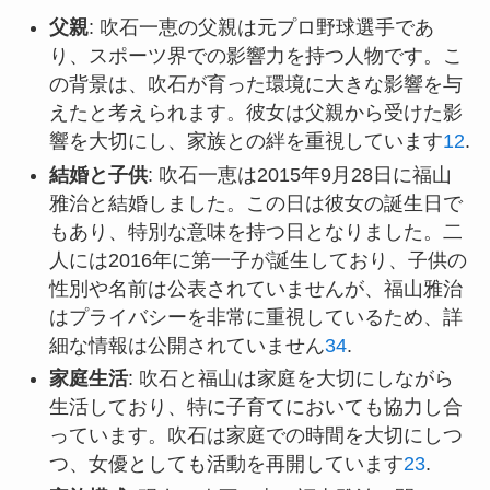
父親
: 吹石一恵の父親は元プロ野球選手であ
り、スポーツ界での影響力を持つ人物です。こ
の背景は、吹石が育った環境に大きな影響を与
えたと考えられます。彼女は父親から受けた影
響を大切にし、家族との絆を重視しています
1
2
.
結婚と子供
: 吹石一恵は2015年9月28日に福山
雅治と結婚しました。この日は彼女の誕生日で
もあり、特別な意味を持つ日となりました。二
人には2016年に第一子が誕生しており、子供の
性別や名前は公表されていませんが、福山雅治
はプライバシーを非常に重視しているため、詳
細な情報は公開されていません
3
4
.
家庭生活
: 吹石と福山は家庭を大切にしながら
生活しており、特に子育てにおいても協力し合
っています。吹石は家庭での時間を大切にしつ
つ、女優としても活動を再開しています
2
3
.