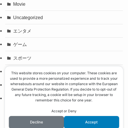
Movie
Uncategorized
エンタメ
ゲーム
スポーツ
パリオリンピック
This website stores cookies on your computer. These cookies are
used to provide a more personalized experience and to track your
whereabouts around our website in compliance with the European
事件
General Data Protection Regulation. If you decide to to opt-out of
any future tracking, a cookie will be setup in your browser to
政治
remember this choice for one year.
Accept or Deny
Decline
Accept