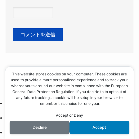
This website stores cookies on your computer. These cookies are
used to provide a more personalized experience and to track your
アーカイブ
whereabouts around our website in compliance with the European
General Data Protection Regulation. If you decide to to opt-out of
any future tracking, a cookie will be setup in your browser to
2025年1月
remember this choice for one year.
Accept or Deny
2024年12月
Decline
Accept
2024年11月