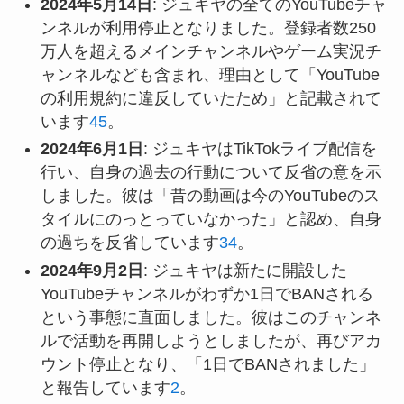
2024年5月14日
: ジュキヤの全てのYouTubeチャ
ンネルが利用停止となりました。登録者数250
万人を超えるメインチャンネルやゲーム実況チ
ャンネルなども含まれ、理由として「YouTube
の利用規約に違反していたため」と記載されて
います
4
5
。
2024年6月1日
: ジュキヤはTikTokライブ配信を
行い、自身の過去の行動について反省の意を示
しました。彼は「昔の動画は今のYouTubeのス
タイルにのっとっていなかった」と認め、自身
の過ちを反省しています
3
4
。
2024年9月2日
: ジュキヤは新たに開設した
YouTubeチャンネルがわずか1日でBANされる
という事態に直面しました。彼はこのチャンネ
ルで活動を再開しようとしましたが、再びアカ
ウント停止となり、「1日でBANされました」
と報告しています
2
。