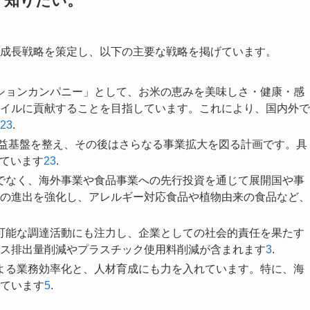
く知りたい。
長期成長戦略を策定し、以下の主要な戦略を掲げています。
ーションカンパニー」として、お米の恵みを美味しさ・健康・感
イルに貢献することを目指しています。これにより、国内外で
2
3
.
の収益基盤を整え、その後はさらなる事業拡大を図る計画です。具
しています
2
3
.
けでなく、海外事業や食品事業への先行投資を通じて展開国や事
の進出を強化し、アレルギー対応食品や植物由来の食品など、
続可能な調達活動にも注力し、企業としての社会的責任を果たす
ス排出量削減やプラスチック使用料削減が含まれます
3
.
による業務効率化と、人材育成にも力を入れています。特に、海
ています
5
.