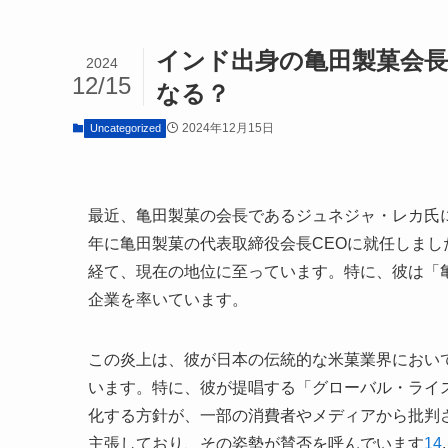
インド出身の亀田製菓会長
2024
12/15
なる？
2024年12月15日
Uncategorized
最近、亀田製菓の会長であるジュネジャ・レカ氏に
年に亀田製菓の代表取締役会長CEOに就任しま
経て、現在の地位に至っています。特に、彼は「
企業を率いています。
この炎上は、彼が日本の伝統的な米菓業界におい
います。特に、彼が提唱する「グローバル・ライ
化する方針が、一部の消費者やメディアから批判
主張しており、その姿勢が賛否を呼んでいます
1
4
.