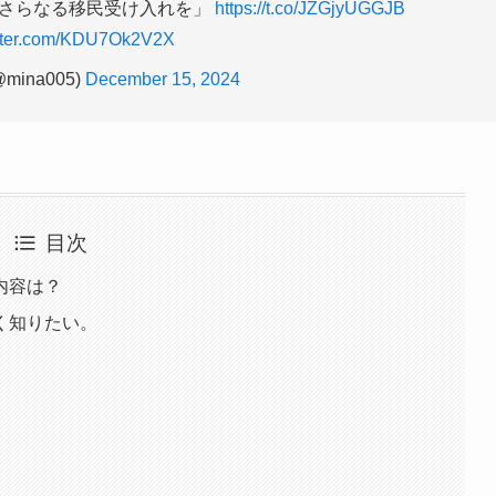
はさらなる移民受け入れを」
https://t.co/JZGjyUGGJB
itter.com/KDU7Ok2V2X
@mina005)
December 15, 2024
目次
内容は？
く知りたい。