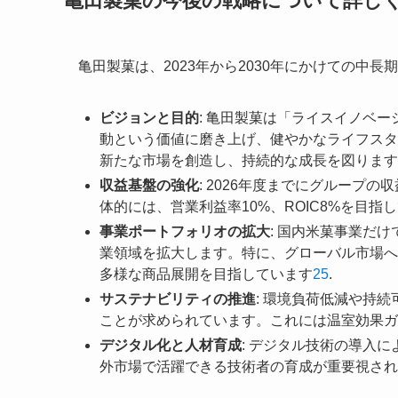
亀田製菓の今後の戦略について詳し
亀田製菓は、2023年から2030年にかけての中
ビジョンと目的
: 亀田製菓は「ライスイノベ
動という価値に磨き上げ、健やかなライフスタ
新たな市場を創造し、持続的な成長を図ります
収益基盤の強化
: 2026年度までにグループ
体的には、営業利益率10%、ROIC8%を目指
事業ポートフォリオの拡大
: 国内米菓事業だ
業領域を拡大します。特に、グローバル市場へ
多様な商品展開を目指しています
2
5
.
サステナビリティの推進
: 環境負荷低減や持
ことが求められています。これには温室効果ガ
デジタル化と人材育成
: デジタル技術の導入
外市場で活躍できる技術者の育成が重要視され