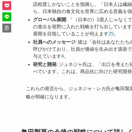
語程度しかないことを指摘し、「日本人は繊細
ら、日本独自の食文化を世界に広める意義を強
グローバル展開
: 「（日本の）1億人じゃな
の進出を視野に入れた戦略を打ち出しています
展開を目指していることが伺えます
2
5
。
社員へのメッセージ
: 彼は「会社はあなたた
呼びかけており、社員が価値を生み出す源泉で
与えています
4
。
研究と開発
: ジュネジャ氏は、「出口を考え
べています。これは、商品化に向けた研究開発
これらの発言から、ジュネジャ・レカ氏が亀田製
略が明確になります。