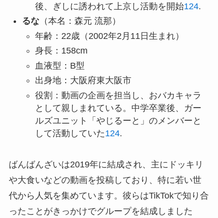
後、ぎしに誘われて上京し活動を開始
1
2
4
.
るな
（本名：森元 流那）
年齢：22歳（2002年2月11日生まれ）
身長：158cm
血液型：B型
出身地：大阪府東大阪市
役割：動画の企画を担当し、おバカキャラ
として親しまれている。中学卒業後、ガー
ルズユニット「やじるーと」のメンバーと
して活動していた
1
2
4
.
ばんばんざいは2019年に結成され、主にドッキリ
や大食いなどの動画を投稿しており、特に若い世
代から人気を集めています。彼らはTikTokで知り合
ったことがきっかけでグループを結成しました